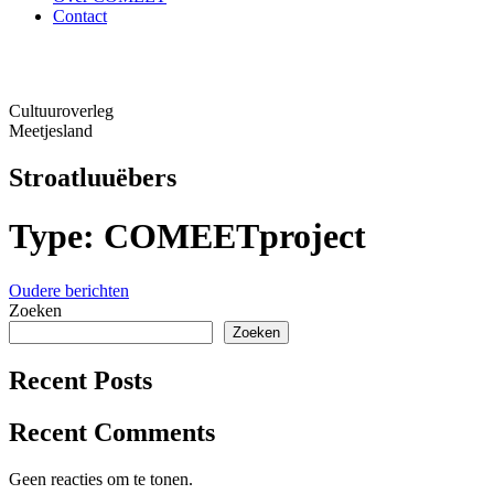
Contact
Cultuuroverleg
Meetjesland
Stroatluuëbers
Type:
COMEETproject
Berichtnavigatie
Oudere berichten
Zoeken
Zoeken
Recent Posts
Recent Comments
Geen reacties om te tonen.