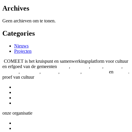
Archives
Geen archieven om te tonen.
Categories
Nieuws
Projecten
COMEET is het kruispunt en samenwerkingsplatform voor cultuur
en erfgoed van de gemeenten
Aalter
,
Assenede
,
Eeklo
,
Evergem
,
Kaprijke
,
Lievegem
,
Lochristi
,
Maldegem
,
Sint-Laureins
en
Zelzate
.
proef van cultuur
Nieuws en projecten
Verbindende verhalen
COMEET-agenda
Kennisbank
onze organisatie
Waarvoor we staan
Deelwerkingen