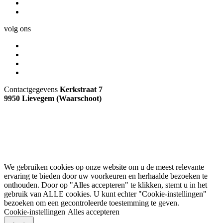
Over COMEET
Contact
volg ons
Facebook
Instagram
Youtube
Nieuwsbrief
Contactgegevens
Kerkstraat 7
9950 Lievegem (Waarschoot)
09 373 75 96
info@comeet.be
Copyright © 2026 By COMEET
Privacyverklaring
eFlavours
We make.
We gebruiken cookies op onze website om u de meest relevante
ervaring te bieden door uw voorkeuren en herhaalde bezoeken te
onthouden. Door op "Alles accepteren" te klikken, stemt u in het
gebruik van ALLE cookies. U kunt echter "Cookie-instellingen"
bezoeken om een ​​gecontroleerde toestemming te geven.
Cookie-instellingen
Alles accepteren