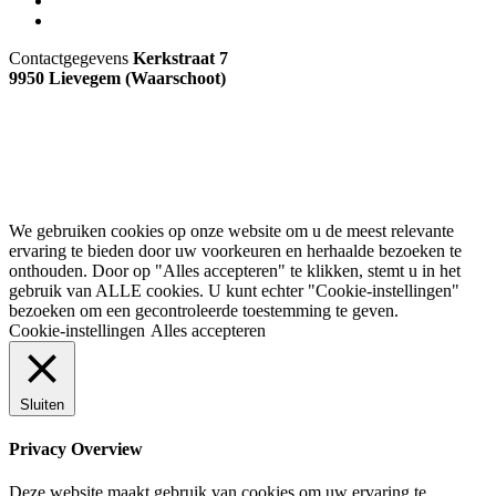
Youtube
Nieuwsbrief
Contactgegevens
Kerkstraat 7
9950 Lievegem (Waarschoot)
09 373 75 96
info@comeet.be
Copyright © 2026 By COMEET
Privacyverklaring
eFlavours
We make.
We gebruiken cookies op onze website om u de meest relevante
ervaring te bieden door uw voorkeuren en herhaalde bezoeken te
onthouden. Door op "Alles accepteren" te klikken, stemt u in het
gebruik van ALLE cookies. U kunt echter "Cookie-instellingen"
bezoeken om een ​​gecontroleerde toestemming te geven.
Cookie-instellingen
Alles accepteren
Sluiten
Privacy Overview
Deze website maakt gebruik van cookies om uw ervaring te