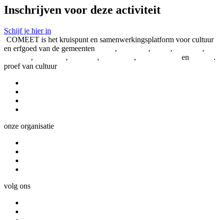
Inschrijven voor deze activiteit
Schijf je hier in
COMEET is het kruispunt en samenwerkingsplatform voor cultuur
en erfgoed van de gemeenten
Aalter
,
Assenede
,
Eeklo
,
Evergem
,
Kaprijke
,
Lievegem
,
Lochristi
,
Maldegem
,
Sint-Laureins
en
Zelzate
.
proef van cultuur
Nieuws en projecten
Verbindende verhalen
COMEET-agenda
Kennisbank
onze organisatie
Waarvoor we staan
Deelwerkingen
Over COMEET
Contact
volg ons
Facebook
Instagram