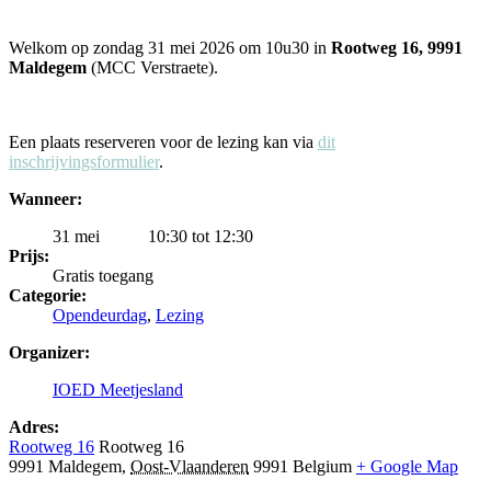
Welkom op zondag 31 mei 2026 om 10u30 in
Rootweg 16, 9991
Maldegem
(MCC Verstraete).
Een plaats reserveren voor de lezing kan via
dit
inschrijvingsformulier
.
Wanneer:
31 mei
10:30 tot 12:30
Prijs:
Gratis toegang
Categorie:
Opendeurdag
,
Lezing
Organizer:
IOED Meetjesland
Adres:
Rootweg 16
Rootweg 16
9991 Maldegem
,
Oost-Vlaanderen
9991
Belgium
+ Google Map