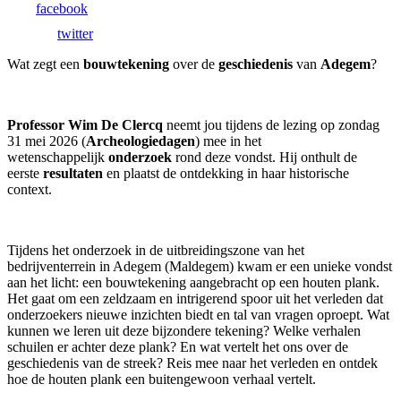
facebook
twitter
Wat zegt een
bouwtekening
over de
geschiedenis
van
Adegem
?
Professor Wim De Clercq
neemt jou tijdens de lezing op zondag
31 mei 2026 (
Archeologiedagen
) mee in het
wetenschappelijk
onderzoek
rond deze vondst. Hij onthult de
eerste
resultaten
en plaatst de ontdekking in haar historische
context.
Tijdens het onderzoek in de uitbreidingszone van het
bedrijventerrein in Adegem (Maldegem) kwam er een unieke vondst
aan het licht: een bouwtekening aangebracht op een houten plank.
Het gaat om een zeldzaam en intrigerend spoor uit het verleden dat
onderzoekers nieuwe inzichten biedt en tal van vragen oproept. Wat
kunnen we leren uit deze bijzondere tekening? Welke verhalen
schuilen er achter deze plank? En wat vertelt het ons over de
geschiedenis van de streek? Reis mee naar het verleden en ontdek
hoe de houten plank een buitengewoon verhaal vertelt.